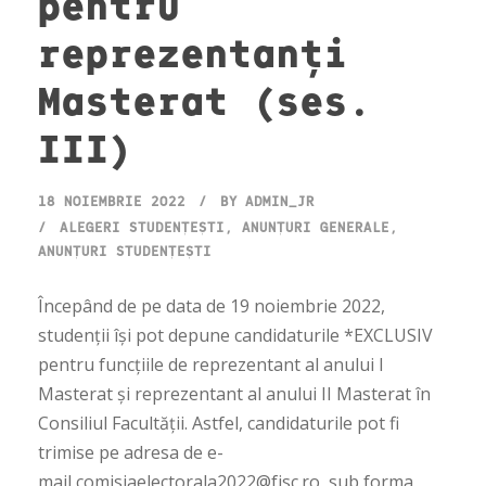
pentru
reprezentanți
Masterat (ses.
III)
18 NOIEMBRIE 2022
BY
ADMIN_JR
ALEGERI STUDENȚEȘTI
,
ANUNȚURI GENERALE
,
ANUNȚURI STUDENȚEȘTI
Începând de pe data de 19 noiembrie 2022,
studenții își pot depune candidaturile *EXCLUSIV
pentru funcțiile de reprezentant al anului I
Masterat și reprezentant al anului II Masterat în
Consiliul Facultății. Astfel, candidaturile pot fi
trimise pe adresa de e-
mail comisiaelectorala2022@fjsc.ro, sub forma