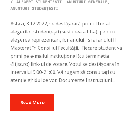
ALEGERI STUDENȚEȘTI
,
ANUNȚURI GENERALE
,
ANUNȚURI STUDENȚEȘTI
Astăzi, 3.12.2022, se desfășoară primul tur al
alegerilor studențești (sesiunea a III-a), pentru
alegerea reprezentanților anului I și ai anului II
Masterat în Consiliul Facultății. Fiecare student va
primi pe e-mailul instituțional (cu terminația
@fjsc.ro) link-ul de votare. Votul se desfășoară în
intervalul 9:00-21:00. Vă rugăm să consultați cu
atenție ghidul de vot. Documente Instrucțiuni...
Read More