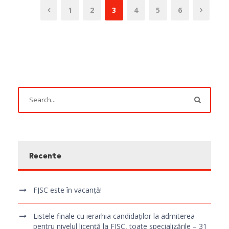
1
2
3
4
5
6
Recente
FJSC este în vacanță!
Listele finale cu ierarhia candidaților la admiterea
pentru nivelul licență la FJSC, toate specializările – 31