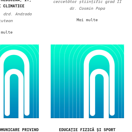
cercetător științific grad II
I CLIMATICE
dr. Cosmin Popa
. drd. Andrada
Mai multe
cutean
 multe
OMUNICARE PRIVIND
EDUCAȚIE FIZICĂ ȘI SPORT