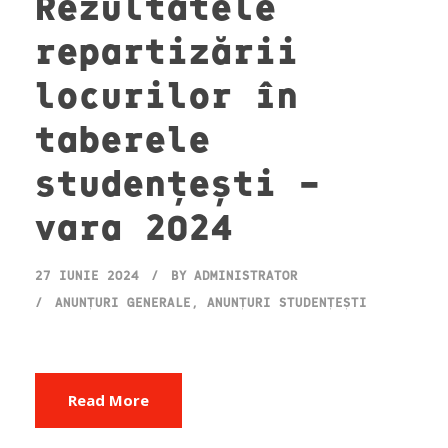
Rezultatele
repartizării
locurilor în
taberele
studențești –
vara 2024
27 IUNIE 2024
BY
ADMINISTRATOR
ANUNȚURI GENERALE
,
ANUNȚURI STUDENȚEȘTI
Read More