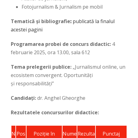
Fotojurnalism & Jurnalism pe mobil
Tematică și bibliografie
:
publicată la finalul
acestei pagini
Programarea probei de concurs didactic:
4
februarie 2025, ora 13.00, sala 612
Tema prelegerii publice:
„
Jurnalismul online, un
ecosistem convergent. Oportunități
și responsabilități”
Candidați:
dr. Anghel Gheorghe
Rezultatele concursurilor didactice:
N
Pos
Poziţie în
Nume
Rezulta
Punctaj