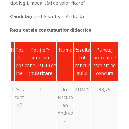
tipologii, modalități de valorificare”
Candidați:
drd. Fiscutean Andrada
Rezultatele concursurilor didactice:
N
Pos
Poziţie în
Nume
Rezulta
Punctaj
r.
t,
ierarhia
tul
acordat de
poz
concursului de
concur
comisia de
iție
titularizare
sului
concurs
1
Asis
1
drd.
ADMIS
98,75
tent
Fiscute
42
an
Andrad
a