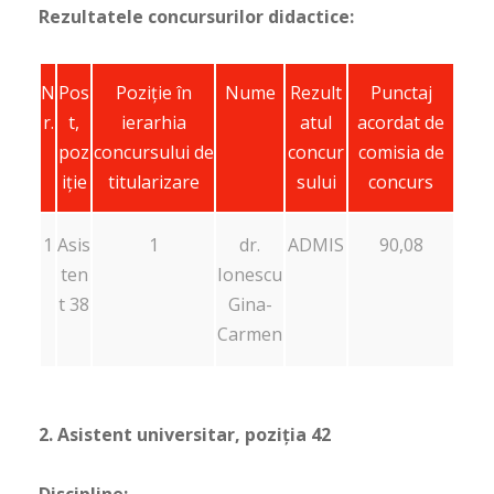
Rezultatele concursurilor didactice:
N
Pos
Poziţie în
Nume
Rezult
Punctaj
r.
t,
ierarhia
atul
acordat de
poz
concursului de
concur
comisia de
iție
titularizare
sului
concurs
1
Asis
1
dr.
ADMIS
90,08
ten
Ionescu
t 38
Gina-
Carmen
2. Asistent universitar, poziția 42