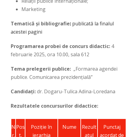
Relații publice internaționale;
Marketing
Tematică și bibliografie
:
publicată la finalul
acestei pagini
Programarea probei de concurs didactic:
4
februarie 2025, ora 10.00, sala 612
Tema prelegerii publice:
„
Formarea agendei
publice. Comunicarea prezidențială”
Candidați:
dr. Dogaru-Tulica Adina-Loredana
Rezultatele concursurilor didactice:
N
Pos
Poziţie în
Nume
Rezult
Punctaj
r.
t,
ierarhia
atul
acordat de