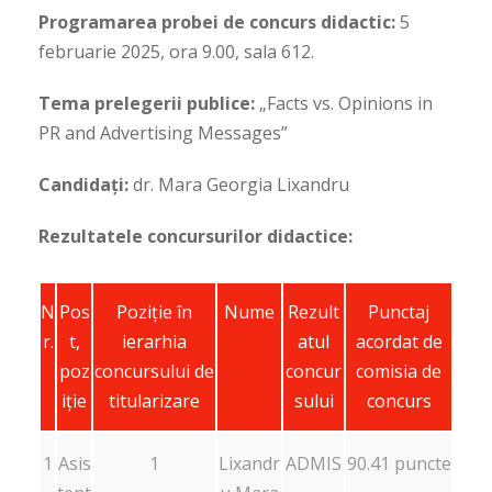
Programarea probei de concurs didactic:
5
februarie 2025, ora 9.00, sala 612.
Tema prelegerii publice:
„Facts vs. Opinions in
PR and Advertising Messages”
Candidați:
dr. Mara Georgia Lixandru
Rezultatele concursurilor didactice:
N
Pos
Poziţie în
Nume
Rezult
Punctaj
r.
t,
ierarhia
atul
acordat de
poz
concursului de
concur
comisia de
iție
titularizare
sului
concurs
1
Asis
1
Lixandr
ADMIS
90.41 puncte