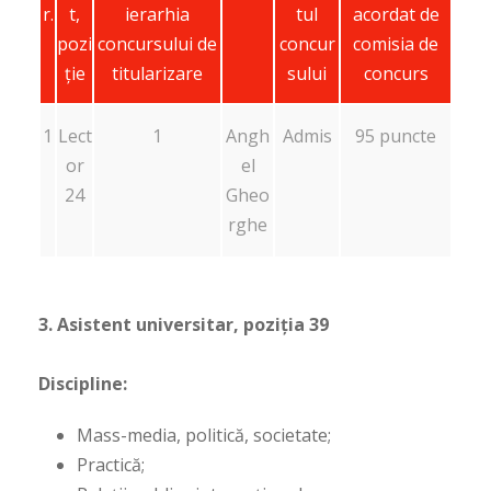
r.
t,
ierarhia
tul
acordat de
pozi
concursului de
concur
comisia de
ție
titularizare
sului
concurs
1
Lect
1
Angh
Admis
95 puncte
or
el
24
Gheo
rghe
3. Asistent universitar, poziția 39
Discipline:
Mass-media, politică, societate;
Practică;