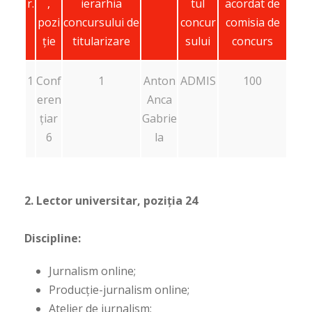
r.
,
ierarhia
tul
acordat de
pozi
concursului de
concur
comisia de
ție
titularizare
sului
concurs
1
Conf
1
Anton
ADMIS
100
eren
Anca
țiar
Gabrie
6
la
2. Lector universitar, poziția 24
Discipline:
Jurnalism online;
Producție-jurnalism online;
Atelier de jurnalism;