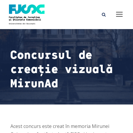
Concursul de
creație vizuală
MirunAd
Acest concurs este creat în memoria Mirunei