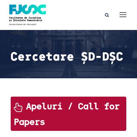
Cercetare ȘD-DȘC
Apeluri / Call for
Papers