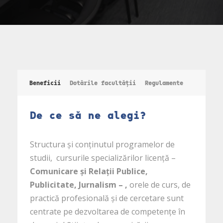
Beneficii
Dotările facultății
Regulamente
De ce să ne alegi?
Structura și conținutul programelor de
studii, cursurile specializărilor licență –
Comunicare și Relații Publice,
Publicitate, Jurnalism – ,
orele de curs, de
practică profesională și de cercetare sunt
centrate pe dezvoltarea de competențe în