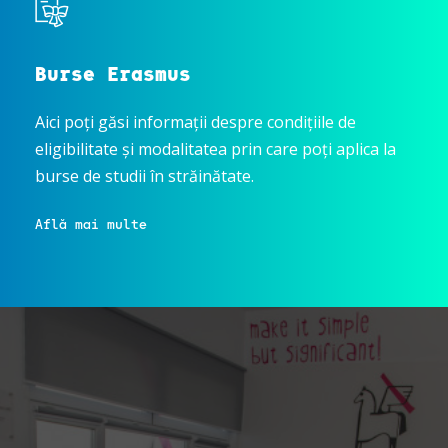
Burse Erasmus
Aici poți găsi informații despre condițiile de
eligibilitate și modalitatea prin care poți aplica la
burse de studii în străinătate.
Află mai multe