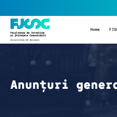
Home
FJS
Anunțuri gener