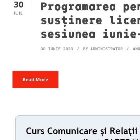
30
Programarea pe
IUN.
susținere lice
sesiunea iunie
30 IUNIE 2023
BY
ADMINISTRATOR
AN
Read More