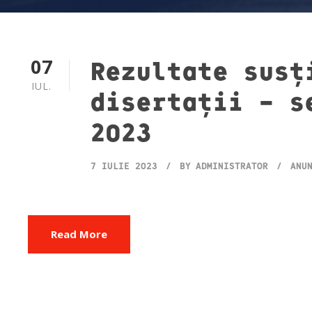
07
Rezultate susț
IUL.
disertații – s
2023
7 IULIE 2023
BY
ADMINISTRATOR
ANU
Read More