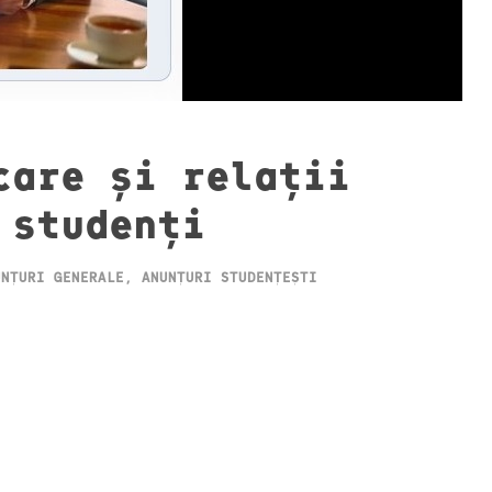
care și relații
 studenți
UNȚURI GENERALE
,
ANUNȚURI STUDENȚEȘTI