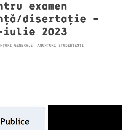
ntru examen
nță/disertație –
-iulie 2023
UNȚURI GENERALE
,
ANUNȚURI STUDENȚEȘTI