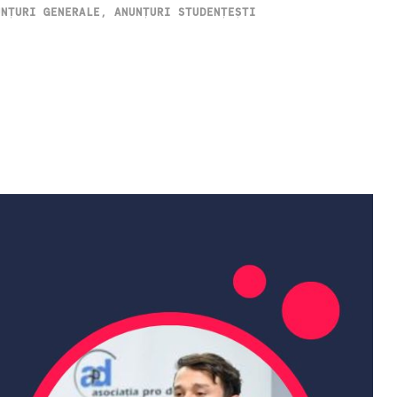
UNȚURI GENERALE
,
ANUNȚURI STUDENȚEȘTI