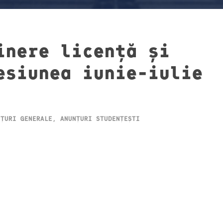
inere licență și
esiunea iunie-iulie
NȚURI GENERALE
,
ANUNȚURI STUDENȚEȘTI