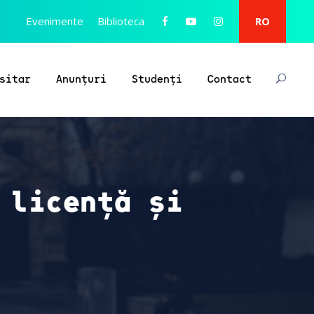
Evenimente
Biblioteca
RO
sitar
Anunțuri
Studenți
Contact
 licență și