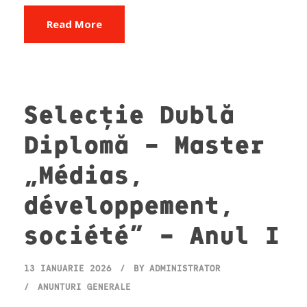
Read More
Selecție Dublă
Diplomă – Master
„Médias,
développement,
société” – Anul I
13 IANUARIE 2026
BY
ADMINISTRATOR
ANUNȚURI GENERALE