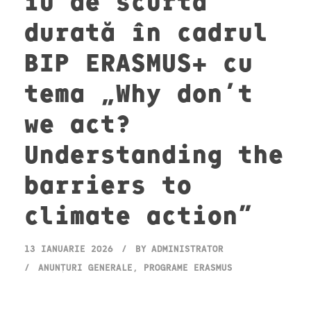
iu de scurtă
durată în cadrul
BIP ERASMUS+ cu
tema „Why don’t
we act?
Understanding the
barriers to
climate action”
13 IANUARIE 2026
BY
ADMINISTRATOR
ANUNȚURI GENERALE
,
PROGRAME ERASMUS