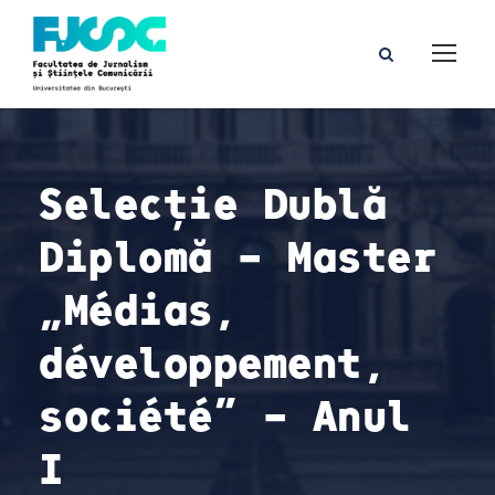
Selecție Dublă
Diplomă – Master
„Médias,
développement,
société” – Anul
I