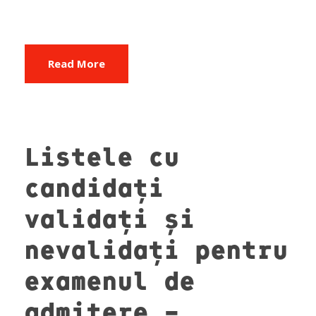
Read More
Listele cu
candidați
validați și
nevalidați pentru
examenul de
admitere –