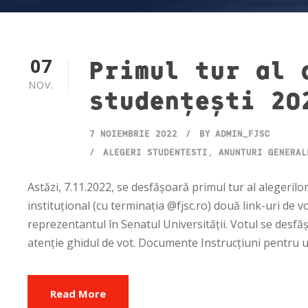
07
Primul tur al 
NOV.
studențești 20
7 NOIEMBRIE 2022
BY
ADMIN_FJSC
ALEGERI STUDENȚEȘTI
,
ANUNȚURI GENERAL
Astăzi, 7.11.2022, se desfășoară primul tur al alegerilo
instituțional (cu terminația @fjsc.ro) două link-uri de
reprezentantul în Senatul Universității. Votul se desfăș
atenție ghidul de vot. Documente Instrucțiuni pentru ut
Read More