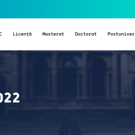
C
Licență
Masterat
Doctorat
Postuniver
022