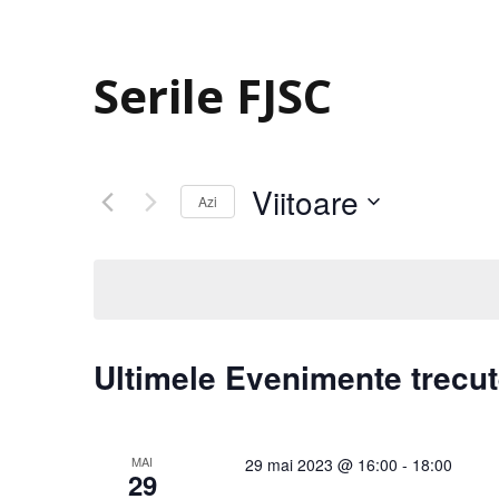
Serile FJSC
Viitoare
Azi
S
e
l
e
c
Ultimele Evenimente trecu
t
e
a
MAI
29 mai 2023 @ 16:00
-
18:00
29
z