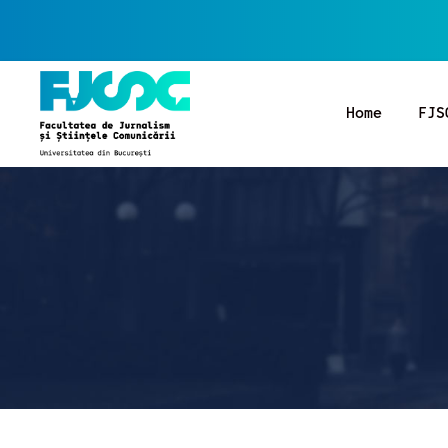
Home
FJS