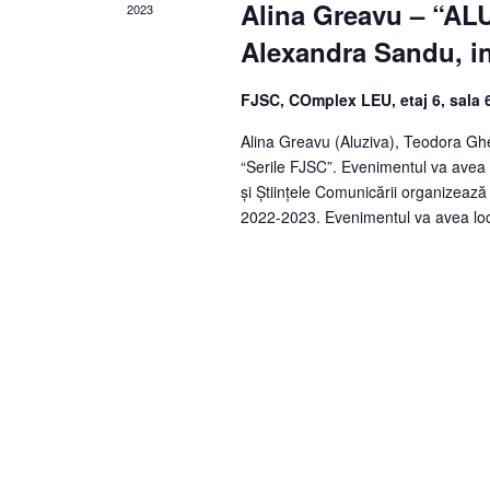
Alina Greavu – “AL
ă
2023
d
Alexandra Sandu, in
a
t
FJSC, COmplex LEU, etaj 6, sala
a
Alina Greavu (Aluziva), Teodora Ghe
.
“Serile FJSC”. Evenimentul va avea 
și Științele Comunicării organizează
2022-2023. Evenimentul va avea loc