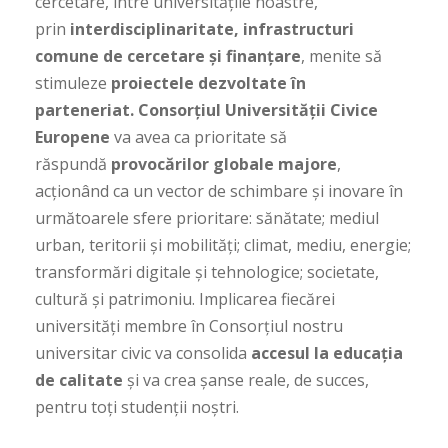
cercetare, între universitățile noastre,
prin
interdisciplinaritate, infrastructuri
comune de cercetare și finanțare
, menite să
stimuleze
proiectele dezvoltate în
parteneriat.
Consorțiul Universității Civice
Europene
va avea ca prioritate să
răspundă
provocărilor globale majore
,
acţionând ca un vector de schimbare și inovare în
următoarele sfere prioritare: sănătate; mediul
urban, teritorii și mobilități; climat, mediu, energie;
transformări digitale și tehnologice; societate,
cultură și patrimoniu. Implicarea fiecărei
universităţi membre în Consorțiul nostru
universitar civic va consolida
accesul la educația
de calitate
și va crea șanse reale, de succes,
pentru toți studenții noștri.