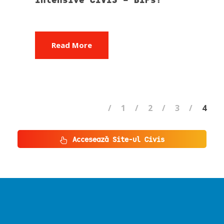
Read More
1
2
3
4
Accesează Site-ul Civis