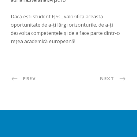
adriana.stefanel@fjsc.ro
Dacă ești student FJSC, valorifică această
oportunitate de a-ți lărgi orizonturile, de a-ți
dezvolta competențele și de a face parte dintr-o
rețea academică europeană!
PREV
NEXT