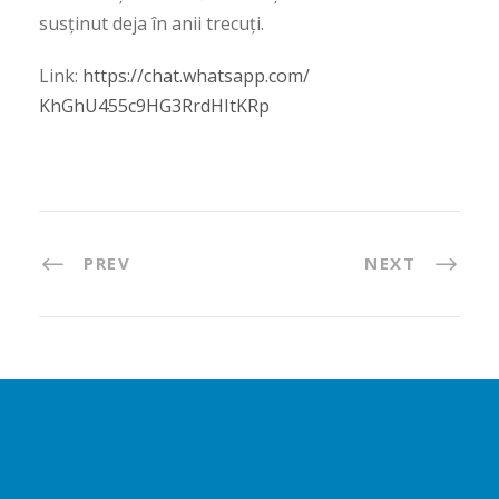
susținut deja în anii trecuți.
Link:
https://chat.whatsapp.com/
KhGhU455c9HG3RrdHItKRp
PREV
NEXT