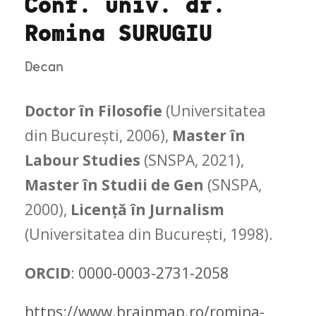
Conf. univ. dr.
Romina SURUGIU
Decan
Doctor în Filosofie
(Universitatea
din Bucureşti, 2006),
Master în
Labour Studies
(SNSPA, 2021),
Master în Studii de Gen
(SNSPA,
2000),
Licenţă în Jurnalism
(Universitatea din Bucureşti, 1998).
ORCID
:
0000-0003-2731-2058
https://www.brainmap.ro/romina-