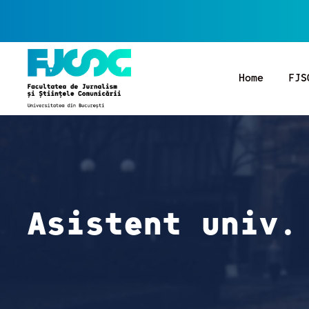
Home
FJS
Asistent univ.