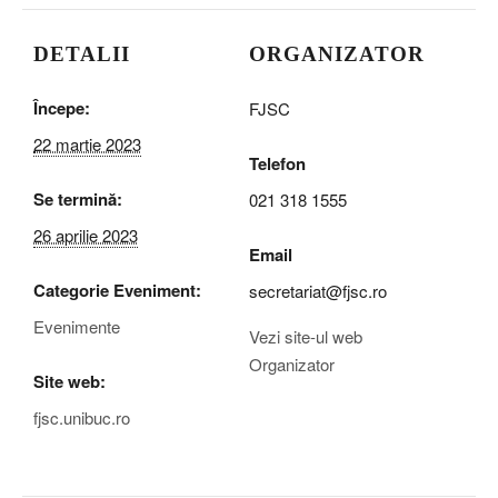
DETALII
ORGANIZATOR
Începe:
FJSC
22 martie 2023
Telefon
Se termină:
021 318 1555
26 aprilie 2023
Email
Categorie Eveniment:
secretariat@fjsc.ro
Evenimente
Vezi site-ul web
Organizator
Site web:
fjsc.unibuc.ro