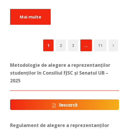
Mai multe
1
2
3
…
11
Metodologie de alegere a reprezentanților
studenților în Consiliul FJSC și Senatul UB –
2025
Descarcă
Regulament de alegere a reprezentanților