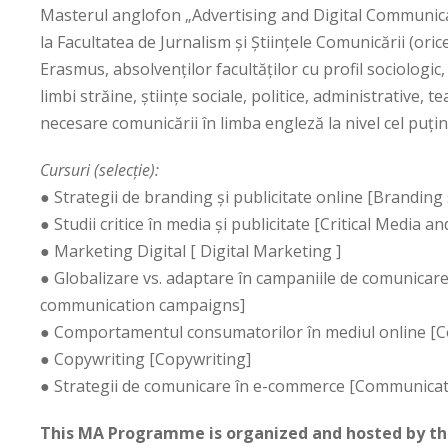
Masterul anglofon „Advertising and Digital Communicat
la Facultatea de Jurnalism şi Ştiinţele Comunicării (oric
Erasmus, absolvenţilor facultăţilor cu profil sociologic
limbi străine, ştiinţe sociale, politice, administrative, 
necesare comunicării în limba engleză la nivel cel puți
Cursuri (selecție):
● Strategii de branding și publicitate online [Branding 
● Studii critice în media și publicitate [Critical Media a
● Marketing Digital [ Digital Marketing ]
● Globalizare vs. adaptare în campaniile de comunicare 
communication campaigns]
● Comportamentul consumatorilor în mediul online [C
● Copywriting [Copywriting]
● Strategii de comunicare în e-commerce [Communicat
This MA Programme is organized and hosted by th