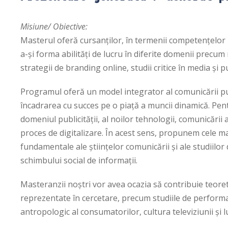
Misiune/ Obiective:
Masterul oferă cursanților, în termenii competenţelor 
a-și forma abilități de lucru în diferite domenii precum
strategii de branding online, studii critice în media și 
Programul oferă un model integrator al comunicării pu
încadrarea cu succes pe o piață a muncii dinamică. Pentru
domeniul publicității, al noilor tehnologii, comunicării 
proces de digitalizare. În acest sens, propunem cele mai
fundamentale ale ştiinţelor comunicării şi ale studiilor 
schimbului social de informaţii.
Masteranzii noştri vor avea ocazia să contribuie teore
reprezentate în cercetare, precum studiile de perform
antropologic al consumatorilor, cultura televiziunii și l