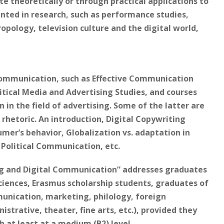
e theoretically or through practical applications to
nted in research, such as performance studies,
ology, television culture and the digital world,
 communication, such as Effective Communication
itical Media and Advertising Studies, and courses
 in the field of advertising. Some of the latter are
 rhetoric. An introduction, Digital Copywriting
mer’s behavior, Globalization vs. adaptation in
olitical Communication, etc.
g and Digital Communication” addresses graduates
ciences, Erasmus scholarship students, graduates of
mmunication, marketing, philology, foreign
nistrative, theater, fine arts, etc.), provided they
h at least at a medium (B2) level.