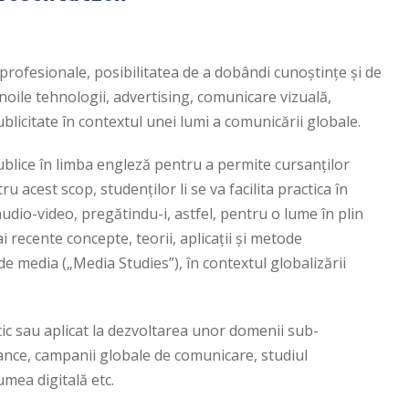
profesionale, posibilitatea de a dobândi cunoștințe și de
 noile tehnologii, advertising, comunicare vizuală,
publicitate în contextul unei lumi a comunicării globale.
blice în limba engleză pentru a permite cursanților
 acest scop, studenților li se va facilita practica în
audio-video, pregătindu-i, astfel, pentru o lume în plin
 recente concepte, teorii, aplicații şi metode
de media („Media Studies”), în contextul globalizării
tic sau aplicat la dezvoltarea unor domenii sub-
ance, campanii globale de comunicare, studiul
umea digitală etc.