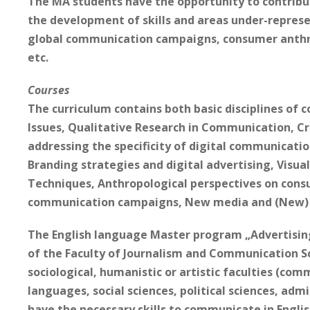
The MA students have the opportunity to contribut
the development of skills and areas under-represe
global communication campaigns, consumer anthrop
etc.
Courses
The curriculum contains both basic disciplines of
Issues, Qualitative Research in Communication, Cr
addressing the specificity of digital communication
Branding strategies and digital advertising, Visual
Techniques, Anthropological perspectives on consu
communication campaigns, New media and (New) P
The English language Master program „Advertisin
of the Faculty of Journalism and Communication S
sociological, humanistic or artistic faculties (co
languages, social sciences, political sciences, admi
have the necessary skills to communicate in Englis