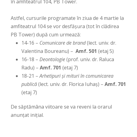
în amfiteatrul 104, PB Tower.
Astfel, cursurile programate în ziua de 4 martie la
amfiteatrul 104 se vor desfășura (tot în clădirea
PB Tower) după cum urmează:
14-16 –
Comunicare de brand
(lect. univ. dr.
Valentina Boureanu) –
Amf. 501
(etaj 5)
16-18 –
Deontologie
(prof. univ. dr. Raluca
Radu) –
Amf. 701
(etaj 7)
18-21 –
Arhetipuri și mituri în comunicarea
publică
(lect. univ. dr. Florica Iuhaș) –
Amf. 701
(etaj 7)
De săptămâna viitoare se va reveni la orarul
anunțat inițial.