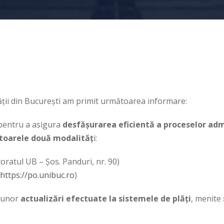
tății din București am primit următoarea informare:
 pentru a asigura
desfășurarea eficientă a proceselor adm
mătoarele două modalităț
i:
oratul UB – Șos. Panduri, nr. 90)
https://po.unibuc.ro
)
l unor
actualizări efectuate la sistemele de plăți
, menite