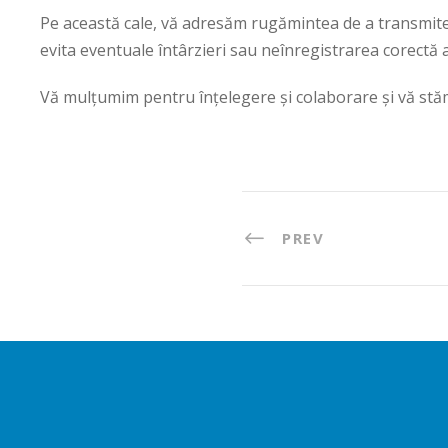
Pe această cale, vă adresăm rugămintea de a transmite 
evita eventuale întârzieri sau neînregistrarea corectă a 
Vă mulțumim pentru înțelegere și colaborare și vă stăm l
PREV