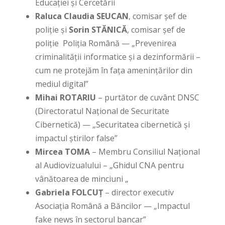
Educației și Cercetării
Raluca Claudia SEUCAN
, comisar șef de
poliție și
Sorin STĂNICĂ
, comisar șef de
poliție Poliția Română — „Prevenirea
criminalității informatice și a dezinformării –
cum ne protejăm în fața amenințărilor din
mediul digital”
Mihai ROTARIU
– purtător de cuvânt DNSC
(Directoratul Național de Securitate
Cibernetică) — „Securitatea cibernetică și
impactul știrilor false”
Mircea TOMA
– Membru Consiliul Național
al Audiovizualului – „Ghidul CNA pentru
vânătoarea de minciuni „
Gabriela FOLCUȚ
– director executiv
Asociația Română a Băncilor — „Impactul
fake news în sectorul bancar”