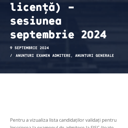
licență) –
sesiunea
septembrie 2024
9 SEPTEMBRIE 2024
ANUNȚURI EXAMEN ADMITERE
,
ANUNȚURI GENERALE
Pentru a vizualiza lista candidaților validați pentru
înscrierea la examenul de admitere la FJSC (toate