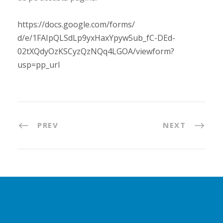
https://docs.google.com/forms/
d/e/1FAIpQLSdLp9yxHaxYpyw5ub_
fC-DEd-
02tXQdyOzKSCyzQzNQq4LGOA/
viewform?
usp=pp_url
PREV
NEXT