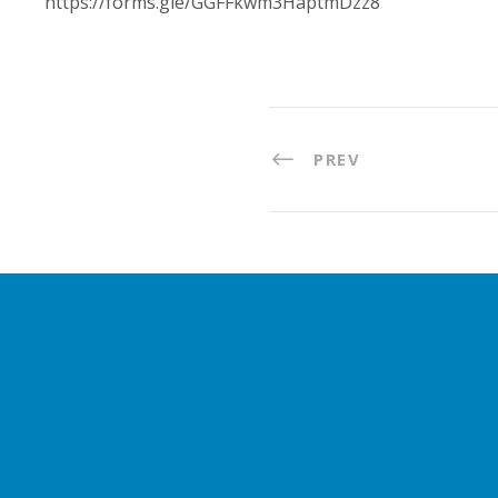
https://forms.gle/
GGFFkwm3HaptmDzz8
PREV