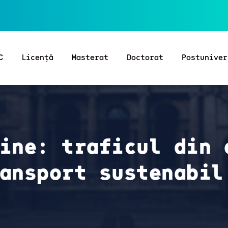
C
Licență
Masterat
Doctorat
Postuniver
ine: traficul din 
ansport sustenabil