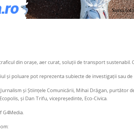
 traficul din orașe, aer curat, soluții de transport sustenabil.
ul și poluare pot reprezenta subiecte de investigații sau d
Jurnalism și Științele Comunicării, Mihai Drăgan, purtător d
Ecopolis, și Dan Trifu, vicepreședinte, Eco-Civica.
ef G4Media.
oom: