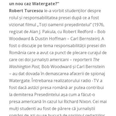
un nou caz Watergate?”
Robert Turcescu
le-a vorbit studenților despre
rolul și responsabilitatea presei după ce a fost
vizionat filmul „Toți oamenii președintelui” (1976,
regizat de Alan J. Pakula, cu Robert Redford – Bob
Woodward & Dustin Hoffman – Carl Bernstein). A
fost o discuție pe tema responsabilității presei din
România care a avut ca punct de plecare curajul de
care cei doi jurnaliști americani – reporterii
The
Washington Post,
Bob Woodward și Carl Bernstein
– au dat dovada în demascarea afacerii de spionaj
Watergate. Întrebarea realizatorului radio -TV a
fost dacă astăzi presa română ar putea contribui
la demiterea Presedintelui așa cum a făcut-o
presa americană în cazul lui Richard Nixon. Cei mai
mulți studenti au fost de părere că jurnaliștii
români de azi nu se bucură de sprijinul redacțiilor