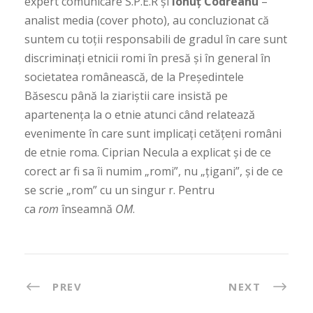
expert comunicare S.P.E.R și
Ionuț Codreanu
–
analist media (cover photo), au concluzionat că
suntem cu toții responsabili de gradul în care sunt
discriminați etnicii romi în presă și în general în
societatea românească, de la Președintele
Băsescu până la ziariștii care insistă pe
apartenența la o etnie atunci când relatează
evenimente în care sunt implicați cetățeni români
de etnie roma. Ciprian Necula a explicat și de ce
corect ar fi sa îi numim „romi”, nu „țigani”, și de ce
se scrie „rom” cu un singur r. Pentru
ca
rom
înseamnă
OM
.
PREV
NEXT