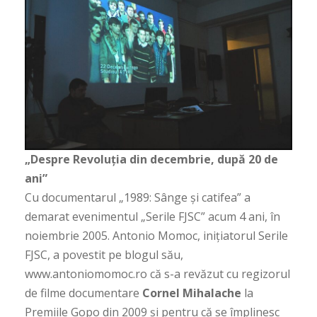
„Despre Revoluția din decembrie, după 20 de
ani”
Cu documentarul „1989: Sânge și catifea” a
demarat evenimentul „Serile FJSC” acum 4 ani, în
noiembrie 2005. Antonio Momoc, inițiatorul Serile
FJSC, a povestit pe blogul său,
www.antoniomomoc.ro că s-a revăzut cu regizorul
de filme documentare
Cornel Mihalache
la
Premiile Gopo din 2009 și pentru că se împlinesc