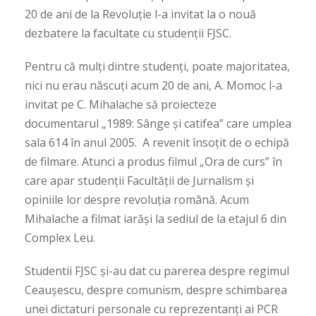
20 de ani de la Revoluție l-a invitat la o nouă
dezbatere la facultate cu studenții FJSC.
Pentru că mulți dintre studenți, poate majoritatea,
nici nu erau născuţi acum 20 de ani, A. Momoc l-a
invitat pe C. Mihalache să proiecteze
documentarul „1989: Sânge și catifea” care umplea
sala 614 în anul 2005. A revenit însoțit de o echipă
de filmare. Atunci a produs filmul „Ora de curs” în
care apar studenții Facultății de Jurnalism și
opiniile lor despre revoluția română. Acum
Mihalache a filmat iarăși la sediul de la etajul 6 din
Complex Leu.
Studentii FJSC și-au dat cu parerea despre regimul
Ceaușescu, despre comunism, despre schimbarea
unei dictaturi personale cu reprezentanți ai PCR