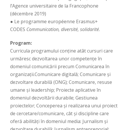
l’Agence universitaire de la Francophone
(décembre 2019)
● Le programme européenne Erasmus+
CODES
Communication, diversité, solidarité.
Program:
Curricula programului conține atât cursuri care
urmăresc dezvoltarea unor competențe în
domeniul comunicării precum Comunicarea în
organizaţii.Comunicare digitală; Comunicare şi
dezvoltare durabilă (ONG); Comunicare, resuse
umane şi leadership; Proiecte aplicative în
domeniul dezvoltării durabile; Gestiunea
proiectelor; Conceperea şi realizarea unui proiect
de cercetare/comunicare, cât și discipline care
oferă abilități în domeniul media: Jurnalism şi
dezvoltare durabilă; Jurnalism antreprenorial;