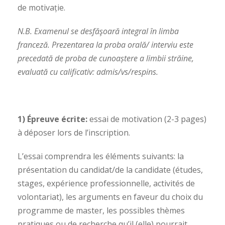
de motivație.
N.B. Examenul se desfăşoară integral în limba
franceză. Prezentarea la proba orală/ interviu este
precedată de proba de cunoaștere a limbii străine,
evaluată cu calificativ: admis/vs/respins.
1)
Épreuve écrite:
essai de motivation (2-3 pages)
à déposer lors de l’inscription.
L’essai comprendra les éléments suivants: la
présentation du candidat/de la candidate (études,
stages, expérience professionnelle, activités de
volontariat), les arguments en faveur du choix du
programme de master, les possibles thèmes
pratiques ou de recherche qu’il (elle) pourrait