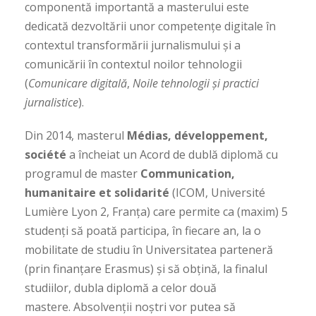
componentă importantă a masterului este
dedicată dezvoltării unor competențe digitale în
contextul transformării jurnalismului și a
comunicării în contextul noilor tehnologii
(
Comunicare digitală
,
Noile tehnologii și practici
jurnalistice
).
Din 2014, masterul
Médias, développement,
société
a încheiat un Acord de dublă diplomă cu
programul de master
Communication,
humanitaire et solidarité
(ICOM, Université
Lumière Lyon 2, Franța) care permite ca (maxim) 5
studenți să poată participa, în fiecare an, la o
mobilitate de studiu în Universitatea parteneră
(prin finanțare Erasmus) și să obțină, la finalul
studiilor, dubla diplomă a celor două
mastere. Absolvenții noștri vor putea să