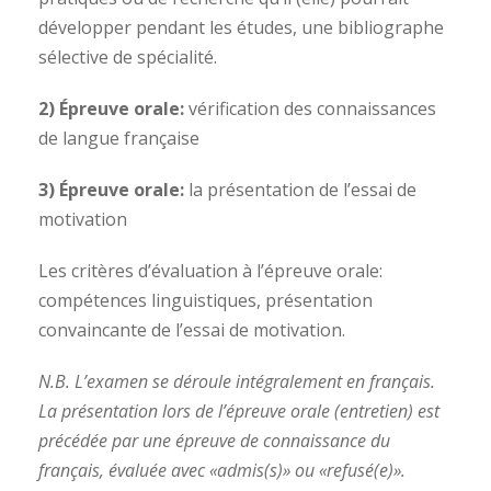
développer pendant les études, une bibliographe
sélective de spécialité.
2) Épreuve orale:
vérification des connaissances
de langue française
3) Épreuve orale:
la présentation de l’essai de
motivation
Les critères d’évaluation à l’épreuve orale:
compétences linguistiques, présentation
convaincante de l’essai de motivation.
N.B. L’examen se déroule intégralement en français.
La présentation lors de l’épreuve orale (entretien) est
précédée par une épreuve de connaissance du
français, évaluée avec «admis(s)» ou «refusé(e)».