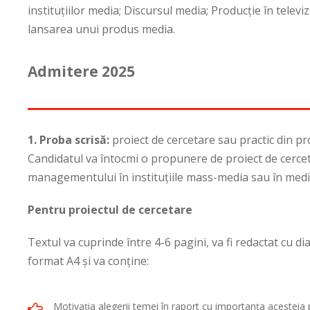
instituţiilor media; Discursul media; Producţie în televi
lansarea unui produs media.
Admitere 2025
1. Proba scrisă:
proiect de cercetare sau practic din pr
Candidatul va întocmi o propunere de proiect de cercet
managementului în instituţiile mass-media sau în medi
Pentru proiectul de cercetare
Textul va cuprinde între 4-6 pagini, va fi redactat cu d
format A4 şi va conţine:
Motivaţia alegerii temei în raport cu importanţa acesteia p