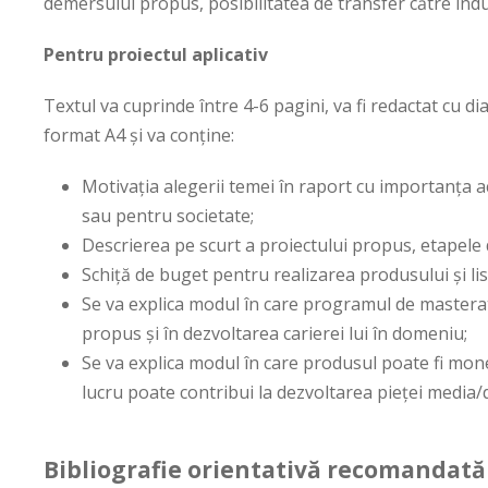
demersului propus, posibilitatea de transfer către indus
Pentru proiectul aplicativ
Textul va cuprinde între 4-6 pagini, va fi redactat cu d
format A4 şi va conţine:
Motivaţia alegerii temei în raport cu importanţa a
sau pentru societate;
Descrierea pe scurt a proiectului propus, etapele de
Schiță de buget pentru realizarea produsului și li
Se va explica modul în care programul de masterat î
propus și în dezvoltarea carierei lui în domeniu;
Se va explica modul în care produsul poate fi monet
lucru poate contribui la dezvoltarea pieței media
Bibliografie orientativă recomandată