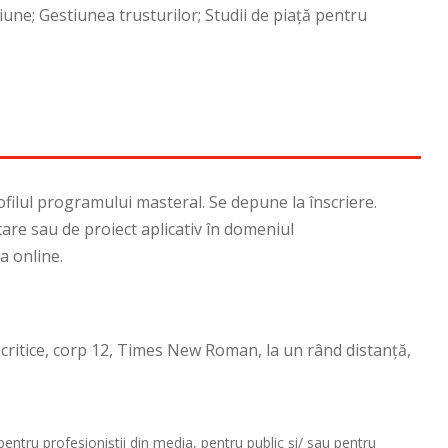
ziune; Gestiunea trusturilor; Studii de piaţă pentru
ofilul programului masteral. Se depune la înscriere.
are sau de proiect aplicativ în domeniul
a online.
iacritice, corp 12, Times New Roman, la un rând distanţă,
entru profesioniștii din media, pentru public și/ sau pentru