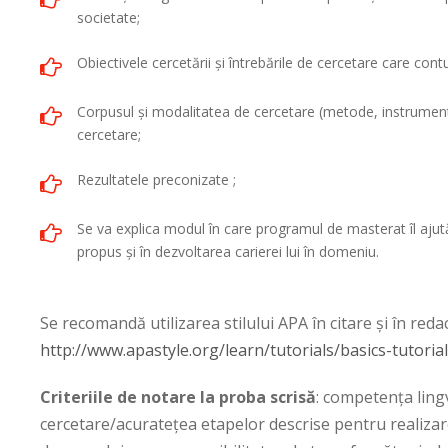
societate;
Obiectivele cercetării şi întrebările de cercetare care cont
Corpusul şi modalitatea de cercetare (metode, instrument
cercetare;
Rezultatele preconizate ;
Se va explica modul în care programul de masterat îl ajută
propus și în dezvoltarea carierei lui în domeniu.
Se recomandă utilizarea stilului APA în citare şi în redac
http://www.apastyle.org/learn/tutorials/basics-tutoria
Criteriile de notare la proba scrisă
: competenţa lingv
cercetare/acuratețea etapelor descrise pentru realizarea