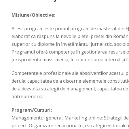
Misiune/Obiective:
Acest program este primul program de masterat din FJSC 
elaborat ca răspuns la nevoile pieţei presei din Român
superior cu diplome în învăţământul jurnalistic, sociolog
Programul oferă competenţe în gestionarea resurselor o
jurisprudenţa mass-media, în comunicarea internă şi 
Competenţele profesionale ale absolventilor acestui pr
derula; capacitatea de a discerne elementele constituti
de a dezvolta strategii de management; capacitatea de a l
antreprenorial.
Program/Cursuri:
Managementul general; Marketing online; Strategii d
proiect; Organizare redacţională şi strategii editoria