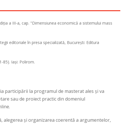
diţia a III-a, cap. "Dimensiunea economică a sistemului mass
tegii editoriale în presa specializată, Bucureşti: Editura
-85). Iaşi: Polirom.
 participării la programul de masterat ales şi va
etare sau de proiect practic din domeniul
line.
că, alegerea şi organizarea coerentă a argumentelor,