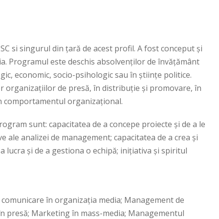
si singurul din ţară de acest profil. A fost conceput şi
ia. Programul este deschis absolvenţilor de învăţământ
ic, economic, socio-psihologic sau în ştiinţe politice.
rganizațiilor de presă, în distribuţie şi promovare, în
în comportamentul organizaţional.
ogram sunt: capacitatea de a concepe proiecte şi de a le
ve ale analizei de management; capacitatea de a crea şi
ucra şi de a gestiona o echipă; iniţiativa şi spiritul
e comunicare în organizaţia media; Management de
le în presă; Marketing în mass-media; Managementul