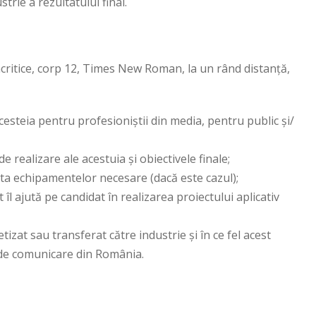
trie a rezultatului final.
iacritice, corp 12, Times New Roman, la un rând distanţă,
cesteia pentru profesioniștii din media, pentru public și/
 realizare ale acestuia și obiectivele finale;
sta echipamentelor necesare (dacă este cazul);
l ajută pe candidat în realizarea proiectului aplicativ
izat sau transferat către industrie și în ce fel acest
/de comunicare din România.