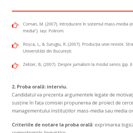
Coman, M. (2007). Introducere în sistemul mass-media (e
media”). Iaşi: Polirom.
Roşca, L, & Surugiu, R. (2007). Producţia unei reviste. Stra
Universităţii din Bucureşti.
Zelizer, B, (2007). Despre jurnalism la modul serios (pp. 61
2. Proba orală: interviu.
Candidatul va prezenta argumentele legate de motivaţia
susţine în faţa comisiei propunerea de proiect de cerc
managementului instituţiilor mass-media sau media on
Criteriile de notare la proba orală
: exprimarea logi
competenţele lingvistice.