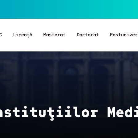
C
Licență
Masterat
Doctorat
Postuniver
nstituţiilor Med