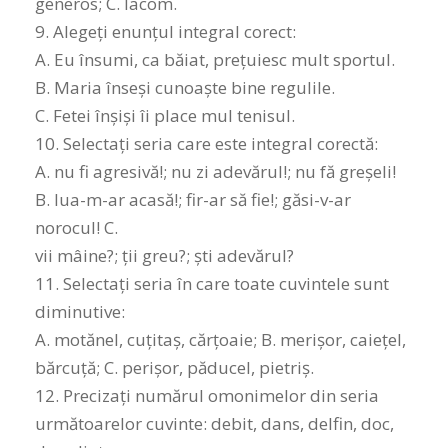
generos; C. lacom.
9. Alegeţi enunţul integral corect:
A. Eu însumi, ca băiat, preţuiesc mult sportul.
B. Maria înseşi cunoaşte bine regulile.
C. Fetei înşişi îi place mul tenisul.
10. Selectaţi seria care este integral corectă:
A. nu fi agresivă!; nu zi adevărul!; nu fă greşeli!
B. lua-m-ar acasă!; fir-ar să fie!; găsi-v-ar
norocul! C.
vii mâine?; ţii greu?; şti adevărul?
11. Selectați seria în care toate cuvintele sunt
diminutive:
A. motănel, cuțitaș, cărțoaie; B. merișor, caiețel,
bărcuță; C. perișor, păducel, pietriș.
12. Precizați numărul omonimelor din seria
următoarelor cuvinte: debit, dans, delfin, doc,