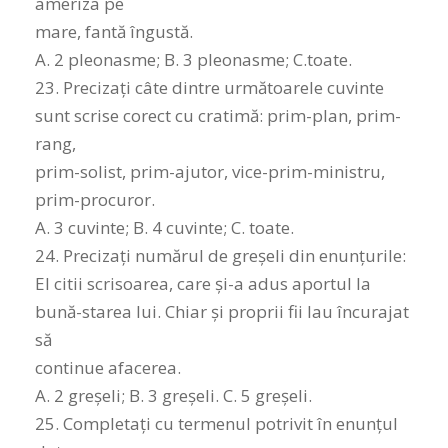
ameriza pe
mare, fantă îngustă.
A. 2 pleonasme; B. 3 pleonasme; C.toate.
23. Precizați câte dintre următoarele cuvinte
sunt scrise corect cu cratimă: prim-plan, prim-
rang,
prim-solist, prim-ajutor, vice-prim-ministru,
prim-procuror.
A. 3 cuvinte; B. 4 cuvinte; C. toate.
24. Precizați numărul de greșeli din enunțurile:
El citii scrisoarea, care și-a adus aportul la
bună-starea lui. Chiar și proprii fii lau încurajat
să
continue afacerea.
A. 2 greșeli; B. 3 greșeli. C. 5 greșeli.
25. Completați cu termenul potrivit în enunțul