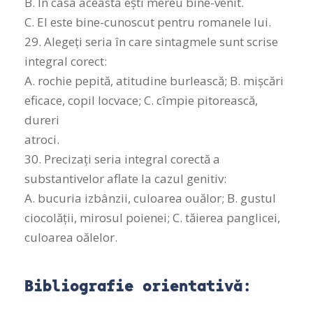
B. În casa aceasta ești mereu bine-venit.
C. El este bine-cunoscut pentru romanele lui.
29. Alegeți seria în care sintagmele sunt scrise
integral corect:
A. rochie pepită, atitudine burlească; B. mișcări
eficace, copil locvace; C. cîmpie pitorească,
dureri
atroci.
30. Precizați seria integral corectă a
substantivelor aflate la cazul genitiv:
A. bucuria izbânzii, culoarea ouălor; B. gustul
ciocolății, mirosul poienei; C. tăierea panglicei,
culoarea oălelor.
Bibliografie orientativă: