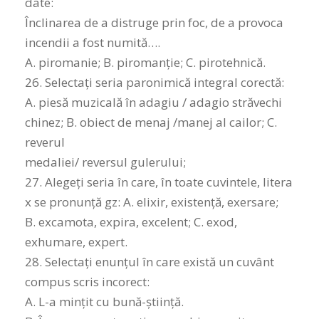
date:
Înclinarea de a distruge prin foc, de a provoca
incendii a fost numită….
A. piromanie; B. piromanție; C. pirotehnică.
26. Selectaţi seria paronimică integral corectă:
A. piesă muzicală în adagiu / adagio străvechi
chinez; B. obiect de menaj /manej al cailor; C.
reverul
medaliei/ reversul gulerului;
27. Alegeți seria în care, în toate cuvintele, litera
x se pronunță gz: A. elixir, existență, exersare;
B. excamota, expira, excelent; C. exod,
exhumare, expert.
28. Selectați enunțul în care există un cuvânt
compus scris incorect:
A. L-a mințit cu bună-știință.