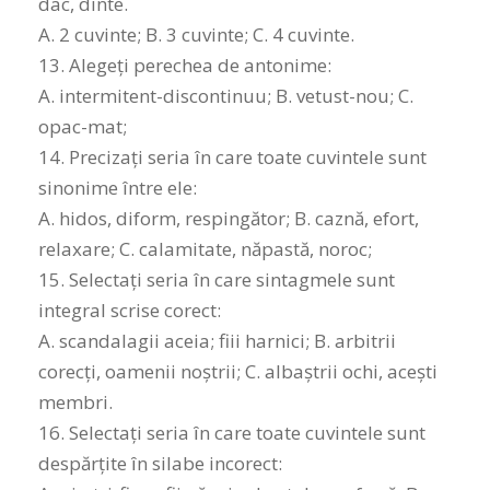
dac, dinte.
A. 2 cuvinte; B. 3 cuvinte; C. 4 cuvinte.
13. Alegeți perechea de antonime:
A. intermitent-discontinuu; B. vetust-nou; C.
opac-mat;
14. Precizați seria în care toate cuvintele sunt
sinonime între ele:
A. hidos, diform, respingător; B. caznă, efort,
relaxare; C. calamitate, năpastă, noroc;
15. Selectați seria în care sintagmele sunt
integral scrise corect:
A. scandalagii aceia; fiii harnici; B. arbitrii
corecți, oamenii noștrii; C. albaștrii ochi, acești
membri.
16. Selectaţi seria ȋn care toate cuvintele sunt
despărţite ȋn silabe incorect: