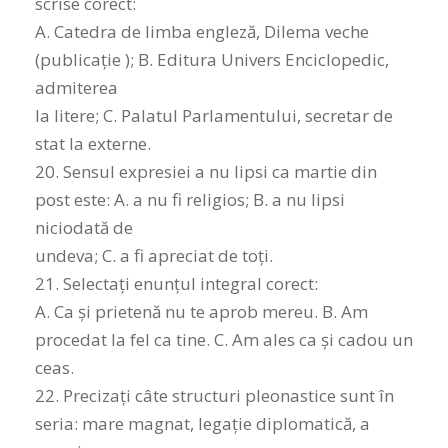
scrise corect:
A. Catedra de limba engleză, Dilema veche
(publicație ); B. Editura Univers Enciclopedic,
admiterea
la litere; C. Palatul Parlamentului, secretar de
stat la externe.
20. Sensul expresiei a nu lipsi ca martie din
post este: A. a nu fi religios; B. a nu lipsi
niciodată de
undeva; C. a fi apreciat de toți.
21. Selectați enunțul integral corect:
A. Ca și prietenă nu te aprob mereu. B. Am
procedat la fel ca tine. C. Am ales ca și cadou un
ceas.
22. Precizați câte structuri pleonastice sunt în
seria: mare magnat, legație diplomatică, a