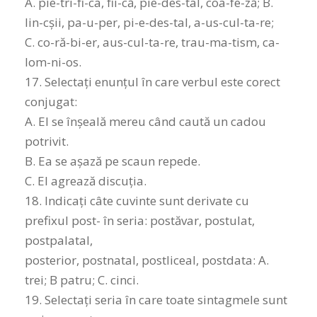
A. pie-tri-fi-ca, fii-că, pie-des-tal, coa-fe-ză; B.
lin-cșii, pa-u-per, pi-e-des-tal, a-us-cul-ta-re;
C. co-ră-bi-er, aus-cul-ta-re, trau-ma-tism, ca-
lom-ni-os.
17. Selectați enunțul în care verbul este corect
conjugat:
A. El se înșeală mereu când caută un cadou
potrivit.
B. Ea se așază pe scaun repede.
C. El agrează discuția.
18. Indicați câte cuvinte sunt derivate cu
prefixul post- în seria: postăvar, postulat,
postpalatal,
posterior, postnatal, postliceal, postdata: A.
trei; B patru; C. cinci.
19. Selectați seria în care toate sintagmele sunt