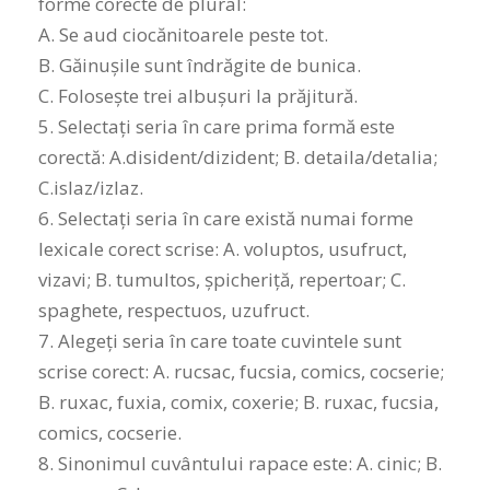
forme corecte de plural:
A. Se aud ciocănitoarele peste tot.
B. Găinușile sunt îndrăgite de bunica.
C. Folosește trei albușuri la prăjitură.
5. Selectați seria în care prima formă este
corectă: A.disident/dizident; B. detaila/detalia;
C.islaz/izlaz.
6. Selectați seria în care există numai forme
lexicale corect scrise: A. voluptos, usufruct,
vizavi; B. tumultos, șpicheriță, repertoar; C.
spaghete, respectuos, uzufruct.
7. Alegeți seria în care toate cuvintele sunt
scrise corect: A. rucsac, fucsia, comics, cocserie;
B. ruxac, fuxia, comix, coxerie; B. ruxac, fucsia,
comics, cocserie.
8. Sinonimul cuvântului rapace este: A. cinic; B.