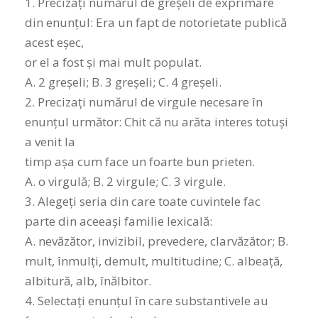
1. Precizați numărul de greșeli de exprimare
din enunțul: Era un fapt de notorietate publică
acest eșec,
or el a fost și mai mult populat.
A. 2 greșeli; B. 3 greșeli; C. 4 greșeli.
2. Precizați numărul de virgule necesare în
enunțul următor: Chit că nu arăta interes totuși
a venit la
timp așa cum face un foarte bun prieten.
A. o virgulă; B. 2 virgule; C. 3 virgule.
3. Alegeţi seria din care toate cuvintele fac
parte din aceeaşi familie lexicală:
A. nevăzător, invizibil, prevedere, clarvăzător; B.
mult, înmulţi, demult, multitudine; C. albeață,
albitură, alb, înălbitor.
4. Selectați enunțul în care substantivele au