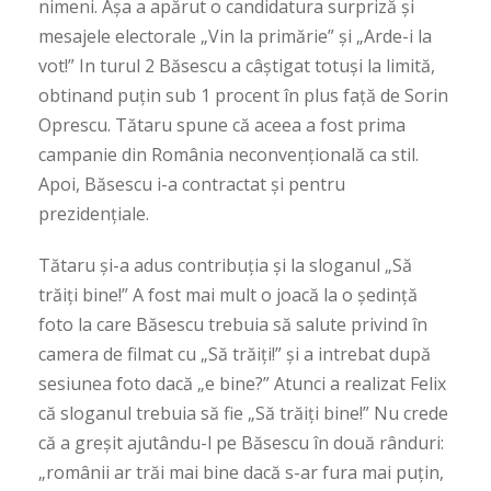
nimeni. Așa a apărut o candidatura surpriză și
mesajele electorale „Vin la primărie” și „Arde-i la
vot!” In turul 2 Băsescu a câștigat totuși la limită,
obtinand puțin sub 1 procent în plus față de Sorin
Oprescu. Tătaru spune că aceea a fost prima
campanie din România neconvențională ca stil.
Apoi, Băsescu i-a contractat și pentru
prezidențiale.
Tătaru și-a adus contribuția și la sloganul „Să
trăiți bine!” A fost mai mult o joacă la o ședință
foto la care Băsescu trebuia să salute privind în
camera de filmat cu „Să trăiți!” și a intrebat după
sesiunea foto dacă „e bine?” Atunci a realizat Felix
că sloganul trebuia să fie „Să trăiți bine!” Nu crede
că a greșit ajutându-l pe Băsescu în două rânduri:
„românii ar trăi mai bine dacă s-ar fura mai puțin,