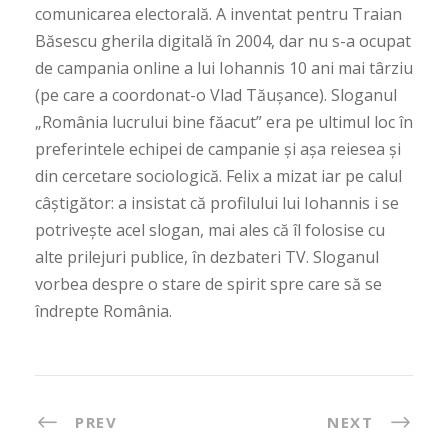
comunicarea electorală. A inventat pentru Traian
Băsescu gherila digitală în 2004, dar nu s-a ocupat
de campania online a lui Iohannis 10 ani mai târziu
(pe care a coordonat-o Vlad Tăușance). Sloganul
„România lucrului bine făacut” era pe ultimul loc în
preferintele echipei de campanie și așa reiesea și
din cercetare sociologică. Felix a mizat iar pe calul
câștigător: a insistat că profilului lui Iohannis i se
potrivește acel slogan, mai ales că îl folosise cu
alte prilejuri publice, în dezbateri TV. Sloganul
vorbea despre o stare de spirit spre care să se
îndrepte România.
PREV
NEXT