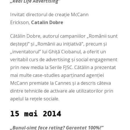
„Real Life Advertising”
Invitat: directorul de creație McCann
Erickson,
Catalin Dobre
Cătălin Dobre,
autorul campaniilor „Românii sunt
deștepți” și „Românii au inițiativă”, precum și
„inventatorul” lui Ghiță Ciobanul, a oferit un
veritabil curs de advertising și social engagement
prin new media la Serile FJSC. Cătălin a prezentat
mai multe case-studies aparținand agenției
McCann premiate la Cannes și a descris câteva
dintre tehnicile de activare ale utilizatorilor prin
apelul la rețele sociale.
15 mai 2014
„Bunul-simț face rating? Garantat 100%!”